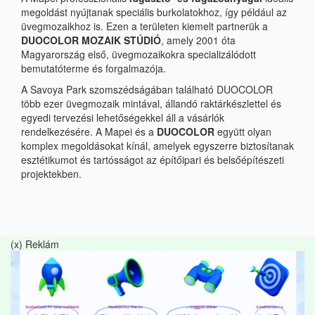
megoldást nyújtanak speciális burkolatokhoz, így például az
üvegmozaikhoz is. Ezen a területen kiemelt partnerük a
DUOCOLOR MOZAIK STÚDIÓ
, amely 2001 óta
Magyarország első, üvegmozaikokra specializálódott
bemutatóterme és forgalmazója.
A Savoya Park szomszédságában található DUOCOLOR
több ezer üvegmozaik mintával, állandó raktárkészlettel és
egyedi tervezési lehetőségekkel áll a vásárlók
rendelkezésére. A Mapei és a
DUOCOLOR
együtt olyan
komplex megoldásokat kínál, amelyek egyszerre biztosítanak
esztétikumot és tartósságot az építőipari és belsőépítészeti
projektekben.
(x) Reklám