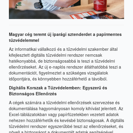
Magyar cég teremt új iparági sztenderdet a papírmentes
tűzvédelemmel
Az informatikai vállalkozó és a tűzvédelmi szakember által
kifejlesztett digitális tűzvédelmi rendszer nemcsak
hatékonyabbá, de biztonságosabbá is teszi a tűzvédelmi
ellenőrzéseket. Az új e-naplós rendszer átláthatóbbá teszi a
dokumentációt, figyelmeztet a szükséges vizsgálatok
időpontjára, és könnyebben hozzáférhető a távolból.
Digitális Korszak a Tűzvédelemben: Egyszerű és
Biztonságos Ellenőrzés
A cégek számára a tűzvédelmi ellenőrzések szervezése és
dokumentálása hagyományosan komoly kihívást jelentett. Az
Excel-táblázatokban vagy papírfüzetekben vezetett adatok
nehezen hozzáférhetők és kevésbé biztonságosak. A digitális
tűzvédelmi rendszer egyszerűbbé teszi az ellenőrzéseket, és
növeli a biztonságot a dokumentált adatok segítségével.