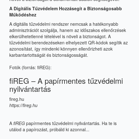
A Digitális Tűzvédelem Hozzásegít a Biztonságosabb
Működéshez
A digitális tűzvédelmi rendszer nemcsak a hatékonyabb
adminisztrációt szolgálja, hanem az időszakos ellenőrzések
elkerülhetetlenné tételével is növeli a biztonságot. A
tűzvédelmi berendezéseken elhelyezett QR-kódok segítik az
azonosítást, így mindenki könnyen ellenőrizheti azok
karbantartottságát és biztonságosságát.
Fotók (forrás: fiREG):
fiREG – A papírmentes tűzvédelmi
nyilvántartás
fireg.hu
https://fireg.hu
A
fiREG
papírmentes tűzvédelmi nyilvántartás. Ha te is
utálod a papírozást, próbáld ki azonnal...