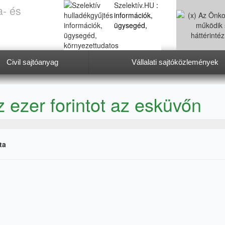
Szelektív.HU
:
a- és
információk,
ügysegéd,
Civil sajtóanyag
Vállalati sajtóközlemények
környezettudatos életmód
 ezer forintot az esküvőn
ta