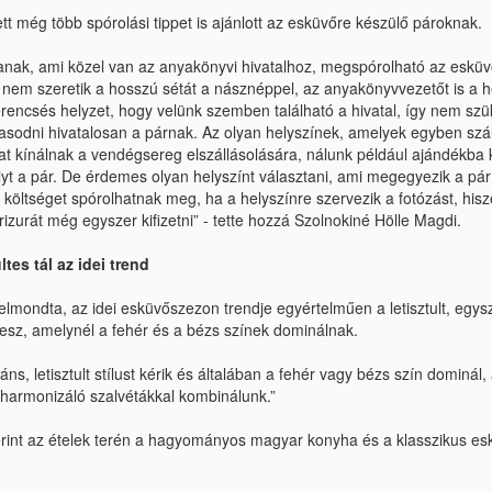
tt még több spórolási tippet is ajánlott az esküvőre
készülő pároknak.
anak, ami közel van az anyakönyvi hivatalhoz,
megspórolható az esküv
a nem szeretik a hosszú
sétát a násznéppel, az anyakönyvvezetőt is a h
rencsés helyzet, hogy velünk szemben található a hivatal, így nem sz
zasodni hivatalosan a párnak. Az olyan helyszínek, amelyek
egyben szál
t kínálnak a vendégsereg elszállásolására, nálunk például ajándékba 
lyt a pár. De érdemes olyan helyszínt választani, ami megegyezik a pár 
s költséget spórolhatnak meg, ha a helyszínre szervezik a fotózást, his
rizurát még egyszer kifizetni” - tette hozzá Szolnokiné Hölle Magdi.
ltes tál az idei trend
 elmondta, az idei
esküvőszezon
trendje egyértelműen a
letisztult, egy
 lesz, amelynél a fehér és a bézs
színek dominálnak.
áns, letisztult stílust kérik és általában a fehér vagy bézs
szín dominál,
 harmonizáló szalvétákkal
kombinálunk.”
erint az ételek terén a hagyományos magyar konyha és a
klasszikus esk