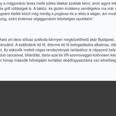
y a májgombóc leves mellé sültes tálakat szoktak kérni,
amin egyre in
s grill zöldségek is. A laktóz- és
glutén érzékeny vendégekre ma már s
égváró ételek
közül még mindig a pogácsa és a rétes a sláger, ám mos
zog, ezért érdemes végiggondolni lehetséges opcióként.”
lható art deco stílusú szálloda könnyen megközelíthető
akár Budapest, 
ányából. A szállodánk 40 fő,
étterme 60 fő befogadására alkalmas, ült
ni.
Az esküvők mellett céges rendezvények tartásához is népszerű hely
klub csocsóval, biliárddal, darts-szal és VR-szemüveggel
különösen ked
en hónap második hétvégéjén
korlátlan ebédfogyasztásra van lehetőség