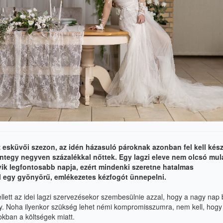
 esküvői szezon, az idén házasuló pároknak azonban
fel kell kés
integy negyven százalékkal
nőttek. Egy lagzi eleve nem olcsó mul
yik
legfontosabb napja, ezért mindenki szeretne hatalmas
l egy gyönyörű, emlékezetes kézfogót ünnepelni.
lett az idei lagzi szervezésekor szembesülnie azzal,
hogy a nagy nap 
ly. Noha ilyenkor szükség
lehet némi kompromisszumra, nem kell, hogy
okban a költségek miatt.