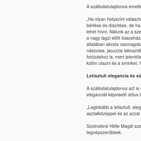
A szállodatulajdonos emelle
„
Ha olyan helyszínt választ
bérlése és díszítése, de h
lehet hívni. Nálunk az a
sze
a
nagy lagzi előtt összehá
általában akciós csomagoka
nászutas, jacuzzis lakosztá
fotózáshoz is, mert jelentő
külön utazni és a sminket, f
Letisztult elegancia és sü
A szállodatulajdonos azt is
eleganciát képviselő stílus
„
Leginkább a letisztult, eleg
asztalközéppel és az azzal
Szolnokiné Hölle Magdi sz
legnépszerűbbek.