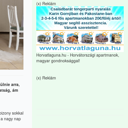
(x) Reklám
Horvatlaguna.hu - Horvátországi apartmanok,
magyar gondnoksággal!
(x) Reklám
zülnie arra,
atság, ám
bizony sokkal
 a nagy nap