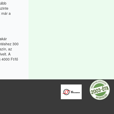
kább
zinte
t már a
akár
etéshez 300
szín, az
velt. A
 4000 Ft/fő