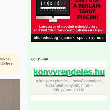
ációkat,
(x) Reklám
 törlése