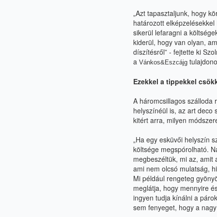
„
Azt tapasztaljunk, hogy kö
határozott elképzelésekkel
sikerül lefaragni a
költsége
kiderül, hogy van olyan, 
díszítésről” - fejtette ki S
a
tulajdono
Vánkos&Eszcájg
Ezekkel a tippekkel csök
A háromcsillagos szálloda
helyszínéül is, az art deco
kitért arra, milyen
módszerek
„
Ha egy esküvői helyszín s
költsége megspórolható. N
megbeszéltük, mi az, amit 
ami nem olcsó
mulatság, h
Mi például rengeteg gyönyö
meglátja, hogy mennyire é
ingyen tudja kínálni a párok
sem fenyeget, hogy a nagy