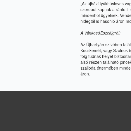
„
Az újházi tyúkhúsleves vag
szerepet kapnak a rántott- é
mindenhol ügyelnek. Vend
hidegtál is hasonló
áron mo
A Vánkos&Eszcájgról:
Az Újhartyán szívében talá
Kecskemét, vagy Szolnok ir
főig tudnak helyet biztosíta
alsó
részen található pince
szálloda éttermében mind
áron.