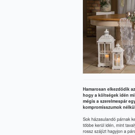
Hamarosan elkezdődik az
hogy a költségek idén m
mégis a szerelmespár eg
kompromisszumok
nélkü
Sok házasulandó párnak kel
többe kerül idén, mint tava
rossz szájízt hagyjon a
pár