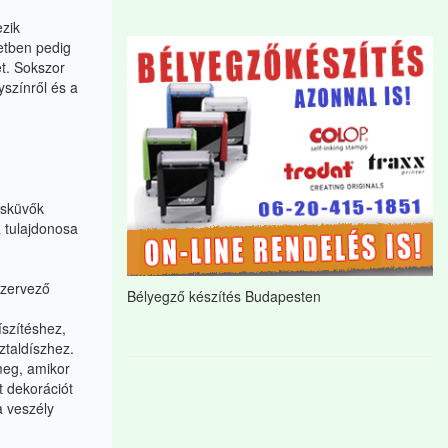
ezik
etben pedig
et.
Sokszor
yszínről és a
esküvők
 tulajdonosa
szervező
Bélyegző készítés Budapesten
szítéshez,
ztaldíszhez.
meg, amikor
t dekorációt
a veszély