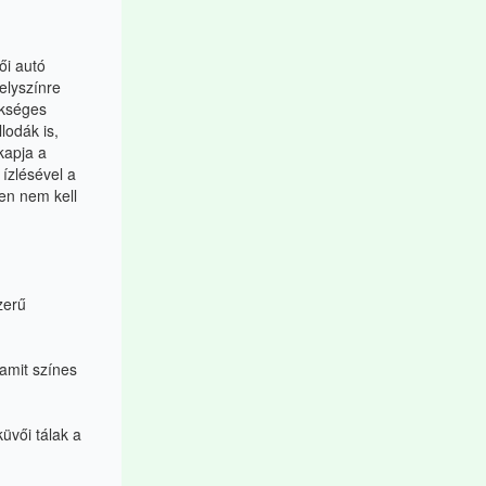
ői autó
elyszínre
ükséges
lodák is,
kapja a
ízlésével a
zen nem kell
szerű
 amit színes
üvői tálak a