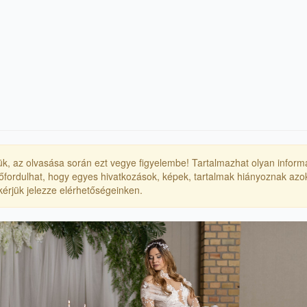
érjük, az olvasása során ezt vegye figyelembe! Tartalmazhat olyan inform
Előfordulhat, hogy egyes hivatkozások, képek, tartalmak hiányoznak azok
, kérjük jelezze elérhetőségeinken.