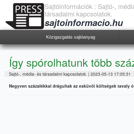
Sajtóinformációk : Sajtó-, médi
társadalmi kapcsolatok.
sajtoinformacio.hu
Közigazgatás sajtóanyag
Így spórolhatunk több száz
Sajtó-, média- és társadalmi kapcsolatok. | 2023-05-13 17:05:31
Negyven százalékkal drágultak az esküvői költségek tavaly ó