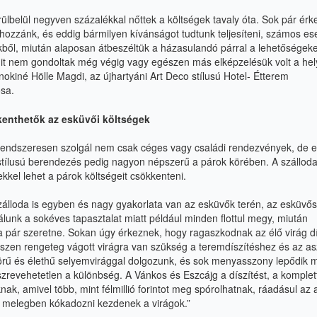
rülbelül negyven százalékkal nőttek a költségek tavaly
óta. Sok pár érk
 hozzánk, és eddig bármilyen
kívánságot tudtunk teljesíteni, számos es
kből, miután alaposan átbeszéltük a házasulandó párral a lehetőségek
amit nem gondoltak még végig vagy egészen más
elképzelésük volt a hel
zolnokiné Hölle Magdi, az újhartyáni Art Deco stílusú Hotel- Étterem
sa.
kenthetők az esküvői költségek
 rendszeresen szolgál nem csak céges vagy családi
rendezvények, de 
 stílusú berendezés pedig
nagyon népszerű a párok körében. A szálloda
kel lehet a párok költségeit csökkenteni.
zálloda is egyben és nagy gyakorlata van az esküvők
terén, az esküvő
álunk a sokéves tapasztalat
miatt például minden flottul megy, miután
a pár szeretne.
Sokan úgy érkeznek, hogy ragaszkodnak az élő virág dí
iszen rengeteg vágott virágra van szükség a teremdíszítéshez és az
as
rű és élethű selyemvirággal dolgozunk,
és sok menyasszony lepődik 
szrevehetetlen
a különbség. A Vánkos és Eszcájg a díszítést, a komplet
nak, amivel több, mint félmillió forintot meg spórolhatnak, ráadásul az 
 melegben kókadozni kezdenek a virágok.”