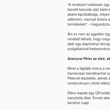
“A rendszert tudatosan úgy 
benefit barcode-dal) bárki 
akárki kipróbálhatja, milye
eldönteni, mennyit fizetne a
termékekért” - magyarázza 
Ám ez nem az egyetlen izga
nevéből látható, hogy megv
akár egy alapítványt támoga
szolgáltatónál kedvezmény
Aranyosi Péter az első, ak
Mivel a digitális mörcs a n
hamarosan berobbanhat az a
Péterrel tesztelték, akinek
rendezvényen (
rövid videó
)
Ekkor kaptak egy
QR-kóddal
irányította őket. Ennek sik
kerülhet majd.