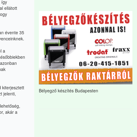
 így
 ellátott
hogy
an évente 35
dvenceinknek.
l a
 későbbiekben
g azonban
nak
kiterjesztett
Bélyegző készítés Budapesten
 jelenti,
 lehetőség,
or, akár a