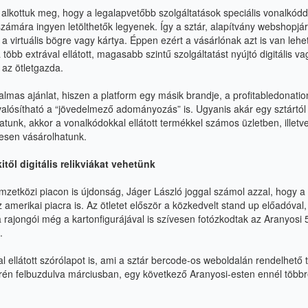
alkottuk meg, hogy a legalapvetőbb szolgáltatások speciális vonalkódd
számára ingyen letölthetők legyenek. Így a sztár, alapítvány webshopjár
n a virtuális bögre vagy kártya. Éppen ezért a vásárlónak azt is van leh
 több extrával ellátott, magasabb szintű szolgáltatást nyújtó digitális vag
az ötletgazda.
lmas ajánlat, hiszen a platform egy másik brandje, a
profitabledonati
alósítható a “jövedelmező adományozás” is. Ugyanis akár egy sztártól
tunk, akkor a vonalkódokkal ellátott termékkel számos üzletben, illetv
esen vásárolhatunk.
itől digitális relikviákat vehetünk
emzetközi piacon is újdonság, Jáger László joggal számol azzal, hogy 
merikai piacra is. Az ötletet először a közkedvelt stand up előadóval,
 a rajongói még a
kartonfigurájával is szívesen fotózkodtak
az Aranyosi 
.
 ellátott szórólapot
is, ami a sztár
bercode-os weboldalán
rendelhető 
erén felbuzdulva márciusban, egy következő Aranyosi-esten ennél többre