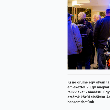
Ki ne örülne egy olyan t
emlékezteti? Egy magya
relikviákat - ráadásul ú
sztárok közül elsőként Ar
beszerezhetünk
.