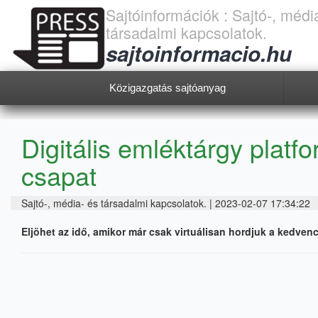
Sajtóinformációk : Sajtó-, médi
társadalmi kapcsolatok.
sajtoinformacio.hu
Közigazgatás sajtóanyag
Digitális emléktárgy platf
csapat
Sajtó-, média- és társadalmi kapcsolatok. | 2023-02-07 17:34:22
Eljöhet az idő, amikor már csak virtuálisan hordjuk a kedven