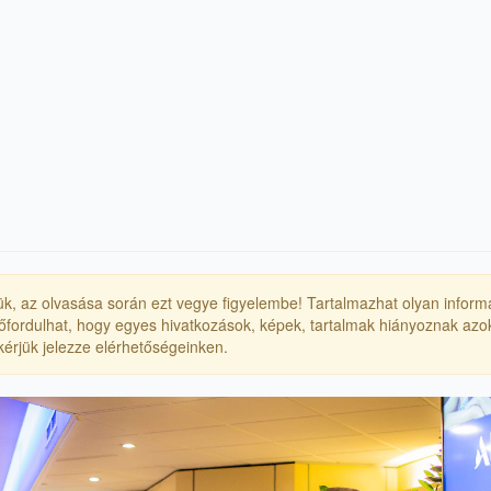
érjük, az olvasása során ezt vegye figyelembe! Tartalmazhat olyan inform
Előfordulhat, hogy egyes hivatkozások, képek, tartalmak hiányoznak azok
, kérjük jelezze elérhetőségeinken.