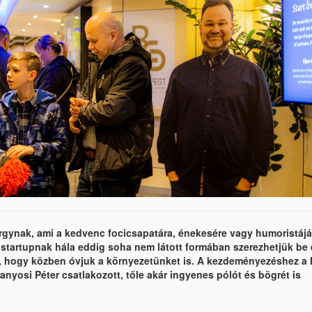
árgynak, ami a kedvenc focicsapatára, énekesére vagy humoristájá
r
startupnak
hála eddig soha nem látott formában szerezhetjük be 
gy, hogy közben óvjuk a környezetünket is. A kezdeményezéshez a 
anyosi Péter csatlakozott
, tőle akár ingyenes pólót és bögrét is