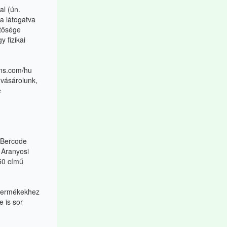
al (ún.
a látogatva
etősége
y fizikai
ons.com/hu
 vásárolunk,
e
a Bercode
 Aranyosi
50 című
termékekhez
 is sor