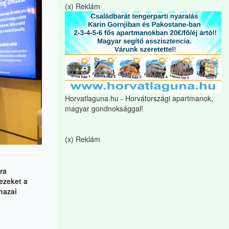
(x) Reklám
Horvatlaguna.hu - Horvátországi apartmanok,
magyar gondnoksággal!
(x) Reklám
ra
ezeket a
hazai