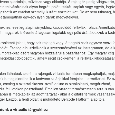
venc sportolója, művésze vagy előadója. A rajongók pedig világszerte,
ettel vásárolnak olyan bögrét, pólót, táskát, sapkát vagy egyéb, logóval
jezhetik az imádott személyük iránti tiszteletüket. De az sem ritkaság, 
et támogatnak egy-egy ilyen darab megvételével.
gekhez, esetleg alapítványokhoz kapcsolódó relikviák - piaca Amerikáb
 mi, magyarok is évente átlagosan legalább egy póló árát áldozzuk a ke
oblémát jelent, hogy sok rajongó vagy támogató csak egyszer veszi fe
pólót. Esetleg elbüszkélkedik a szerzeményével az Instagramon, de a
 A mörcs-piac ezért nagyban hozzájárul a pazarláshoz. Egy magyar cé
 megoldást dolgozott ki, amely segít csökkenteni a relikviák kibocsátásá
lon láthatóak szerint a rajongók virtuális formában megkaphatják, majd 
 is megjeleníthetik a kedvenc sztárjaikkal fémjelzett termékeket. Ez azt
 esetleg a sztárral “közös” szelfi online is birtokolható, megőrizhető,
a felületeken posztolható. Emellett viszont természetesen arra is van
mában is megkapják az adott tárgyat - akár a digitális termék vásárlásak
r László, a fenti oldalt is működtető Bercode Platform alapítója.
atunk a
virtuális
tárgyakhoz