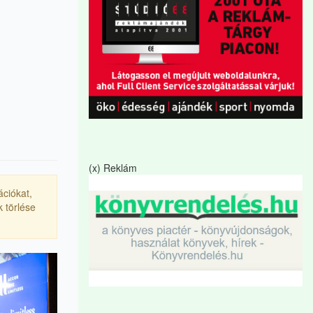
(x) Reklám
ációkat,
 törlése