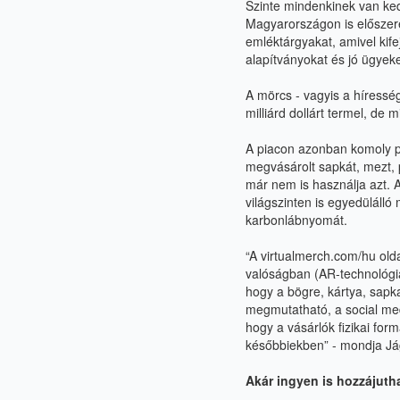
Szinte mindenkinek van ked
Magyarországon is előszeret
emléktárgyakat, amivel kife
alapítványokat és jó ügyek
A mörcs - vagyis a híressé
milliárd dollárt termel, de
A piacon azonban komoly pr
megvásárolt sapkát, mezt, 
már nem is használja azt.
világszinten is egyedülálló
karbonlábnyomát.
“A
virtualmerch.com/hu
olda
valóságban (AR-technológia)
hogy a bögre, kártya, sapka,
megmutatható, a social medi
hogy a vásárlók fizikai for
későbbiekben” - mondja Jáge
Akár ingyen is hozzájuth