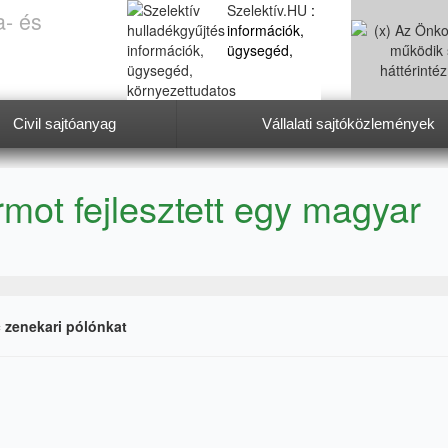
Szelektív.HU
:
a- és
információk,
ügysegéd,
Civil sajtóanyag
Vállalati sajtóközlemények
környezettudatos életmód
ormot fejlesztett egy magyar
c zenekari pólónkat