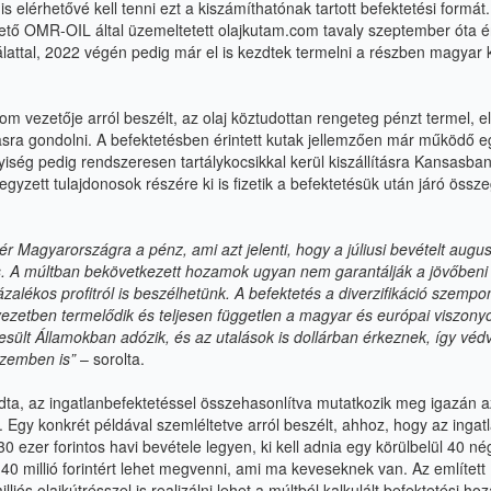
lérhetővé kell tenni ezt a kiszámíthatónak tartott befektetési formát.
ető OMR-OIL által üzemeltetett
olajkutam.com
tavaly szeptember óta é
lattal, 2022 végén pedig már el is kezdtek termelni a részben magyar 
com
vezetője arról beszélt, az olaj köztudottan rengeteg pénzt termel, e
asra gondolni. A befektetésben érintett kutak jellemzően már működő 
iség pedig rendszeresen tartálykocsikkal kerül kiszállításra Kansasban
gyzett tulajdonosok részére ki is fizetik a befektetésük után járó össze
r Magyarországra a pénz, ami azt jelenti, hogy a júliusi bevételt augu
s. A múltban bekövetkezett hozamok ugyan nem garantálják a jövőben
zalékos profitról is beszélhetünk. A befektetés a diverzifikáció szempon
nyezetben termelődik és teljesen független a magyar és európai viszonyo
sült Államokban adózik, és az utalások is dollárban érkeznek, így véd
szemben is”
– sorolta.
ta, az ingatlanbefektetéssel összehasonlítva mutatkozik meg igazán a
l. Egy konkrét példával szemléltetve arról beszélt, ahhoz, hogy az ingat
 ezer forintos havi bevétele legyen, ki kell adnia egy körülbelül 40 n
 40 millió forintért lehet megvenni, ami ma keveseknek van. Az említett
lliós olajkútrésszel is realizálni lehet a múltból kalkulált befektetési ho