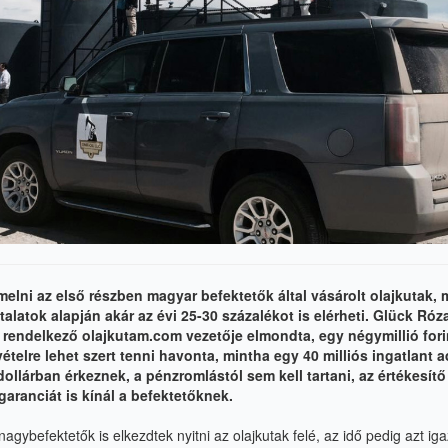
elni az első részben magyar befektetők által vásárolt olajkutak,
alatok alapján akár az évi 25-30 százalékot is elérheti. Glück Róz
l rendelkező
olajkutam.com
vezetője elmondta, egy négymillió fori
ételre lehet szert tenni havonta, mintha egy 40 milliós ingatlant 
dollárban érkeznek, a pénzromlástól sem kell tartani, az értékesítő
garanciát is kínál a befektetőknek.
agybefektetők is elkezdtek nyitni az olajkutak felé, az idő pedig azt iga