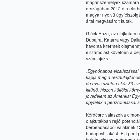
magánszemélyek számára is e
országában 2012 óta elérh
magyar nyelvű ügyfélszolgá
által megvásárolt kutak.
Glück Róza, az
olajkutam.
Dubajra, Katarra vagy Dall
havonta kitermelt olajmenny
elszámolást követően a beje
számlájukra.
„Egyhónapos elcsúszással é
kapja meg a résztulajdono
de éves szinten akár 30 szá
kitűnő, hiszen külföldi kör
jövedelem az Amerikai Egye
ügyfelek a pénzromlással 
Kérdésre válaszolva elmond
olajkutakban rejlő potenciá
bérbeadásából valakinek 130
budapesti lakást. Ezt pedig
forintot viszont már egy 4 mi