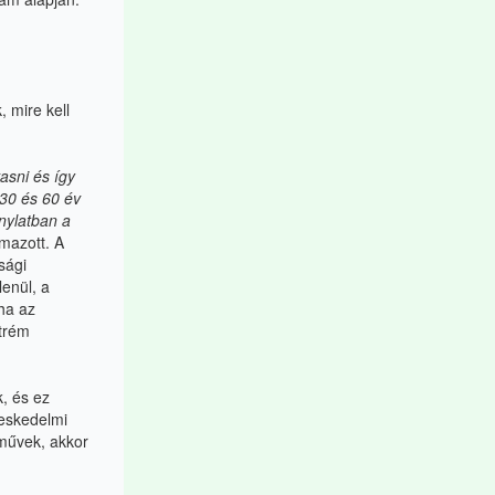
, mire kell
asni és így
 30 és 60 év
nylatban a
mazott. A
sági
enül, a
ha az
xtrém
, és ez
reskedelmi
művek, akkor