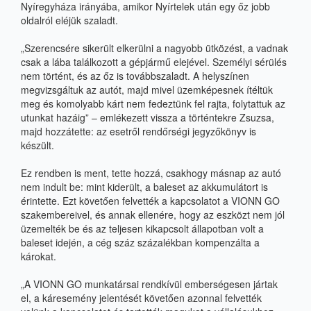
Nyíregyháza irányába, amikor Nyírtelek után egy őz jobb
oldalról eléjük szaladt.
„Szerencsére sikerült elkerülni a nagyobb ütközést, a vadnak
csak a lába találkozott a gépjármű elejével. Személyi sérülés
nem történt, és az őz is továbbszaladt. A helyszínen
megvizsgáltuk az autót, majd mivel üzemképesnek ítéltük
meg és komolyabb kárt nem fedeztünk fel rajta, folytattuk az
utunkat hazáig”
– emlékezett vissza a történtekre Zsuzsa,
majd hozzátette: az esetről rendőrségi jegyzőkönyv is
készült.
Ez rendben is ment, tette hozzá, csakhogy másnap az autó
nem indult be: mint kiderült, a baleset az akkumulátort is
érintette. Ezt követően felvették a kapcsolatot a VIONN GO
szakembereivel, és annak ellenére, hogy az eszközt nem jól
üzemelték be és az teljesen kikapcsolt állapotban volt a
baleset idején, a cég száz százalékban kompenzálta a
károkat.
„A VIONN GO munkatársai rendkívül emberségesen jártak
el, a káresemény jelentését követően azonnal felvették