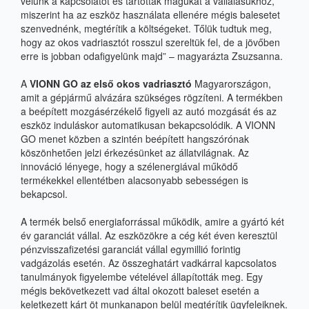
velünk a kapcsolatot és tartották magukat a vállalásukhoz,
miszerint ha az eszköz használata ellenére mégis balesetet
szenvednénk, megtérítik a költségeket. Tőlük tudtuk meg,
hogy az okos vadriasztót rosszul szereltük fel, de a jövőben
erre is jobban odafigyelünk majd”
– magyarázta Zsuzsanna.
A
VIONN GO az első okos vadriasztó
Magyarországon,
amit a gépjármű alvázára szükséges rögzíteni. A termékben
a beépített mozgásérzékelő figyeli az autó mozgását és az
eszköz induláskor automatikusan bekapcsolódik. A VIONN
GO menet közben a szintén beépített hangszórónak
köszönhetően jelzi érkezésünket az állatvilágnak. Az
innováció lényege, hogy a szélenergiával működő
termékekkel ellentétben alacsonyabb sebességen is
bekapcsol.
A termék belső energiaforrással működik, amire a gyártó két
év garanciát vállal. Az eszközökre a cég két éven keresztül
pénzvisszafizetési garanciát vállal egymillió forintig
vadgázolás esetén. Az összeghatárt vadkárral kapcsolatos
tanulmányok figyelembe vételével állapították meg. Egy
mégis bekövetkezett vad által okozott baleset esetén a
keletkezett kárt öt munkanapon belül megtérítik ügyfeleiknek.