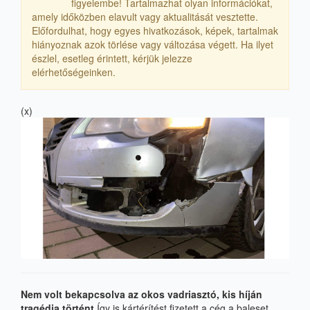
figyelembe! Tartalmazhat olyan információkat,
amely időközben elavult vagy aktualitását vesztette.
Előfordulhat, hogy egyes hivatkozások, képek, tartalmak
hiányoznak azok törlése vagy változása végett. Ha ilyet
észlel, esetleg érintett, kérjük jelezze
elérhetőségeinken.
(x)
Nem volt bekapcsolva az okos vadriasztó, kis híján
tragédia történt
Így is kártérítést fizetett a cég a baleset