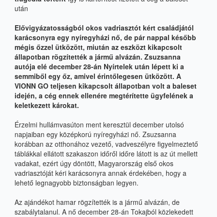
után
Elővigyázatosságból okos vadriasztót kért családjától
karácsonyra egy nyíregyházi nő, de pár nappal később
mégis őzzel ütközött, miután az eszközt kikapcsolt
állapotban rögzítették a jármű alvázán. Zsuzsanna
autója elé december 28-án Nyírtelek után lépett ki a
semmiből egy őz, amivel érintőlegesen ütközött. A
VIONN GO teljesen kikapcsolt állapotban volt a baleset
idején, a cég ennek ellenére megtérítette ügyfelének a
keletkezett károkat.
Érzelmi hullámvasúton ment keresztül december utolsó
napjaiban egy középkorú nyíregyházi nő. Zsuzsanna
korábban az otthonához vezető, vadveszélyre figyelmeztető
táblákkal ellátott szakaszon időről időre látott is az út mellett
vadakat, ezért úgy döntött, Magyarország első okos
vadriasztóját kéri karácsonyra annak érdekében, hogy a
lehető legnagyobb biztonságban legyen.
Az ajándékot hamar rögzítették is a jármű alvázán, de
szabálytalanul. A nő december 28-án Tokajból közlekedett