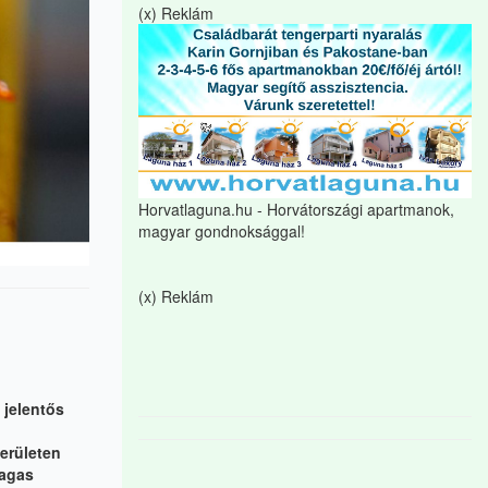
(x) Reklám
Horvatlaguna.hu - Horvátországi apartmanok,
magyar gondnoksággal!
(x) Reklám
 jelentős
területen
magas