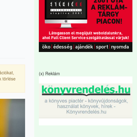
ációkat,
(x) Reklám
 törlése