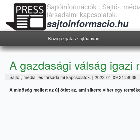
Sajtóinformációk : Sajtó-, médi
társadalmi kapcsolatok.
sajtoinformacio.hu
Közigazgatás sajtóanyag
A gazdasági válság igazi 
Sajtó-, média- és társadalmi kapcsolatok. | 2023-01-09 21:58:39
A minőség mellett az új ötlet az, ami sikerre vihet egy termék