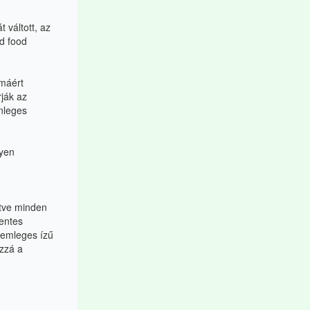
 váltott, az
d food
máért
ják az
nleges
lyen
etve minden
entes
 semleges ízű
ozzá a