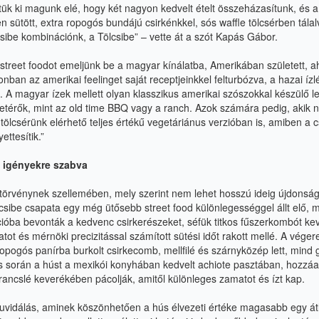
ztük ki magunk elé, hogy két nagyon kedvelt ételt összeházasítunk, és a
en sütött, extra ropogós bundájú csirkénkkel, sós waffle tölcsérben tálal
csibe kombinációnk, a Tölcsibe” – vette át a szót Kapás Gábor.
 street foodot emeljünk be a magyar kínálatba, Amerikában született,
onban az amerikai feelinget saját receptjeinkkel felturbózva, a hazai íz
. A magyar ízek mellett olyan klasszikus amerikai szószokkal készülő l
etérők, mint az old time BBQ vagy a ranch. Azok számára pedig, akik 
ölcsérünk elérhető teljes értékű vegetáriánus verzióban is, amiben a cs
ettesítik.”
s igényekre szabva
törvénynek szellemében, mely szerint nem lehet hosszú ideig újdonság
csibe csapata egy még ütősebb street food különlegességgel állt elő, 
ióba bevonták a kedvenc csirkerészeket, séfük titkos fűszerkombót kev
tot és mérnöki precizitással számított sütési időt rakott mellé. A vég
opogós panírba burkolt csirkecomb, mellfilé és szárnyközép lett, mind 
s során a húst a mexikói konyhában kedvelt achiote pasztában, hozzáa
arancslé keverékében pácolják, amitől különleges zamatot és ízt kap.
zuvidálás, aminek köszönhetően a hús élvezeti értéke magasabb egy átl