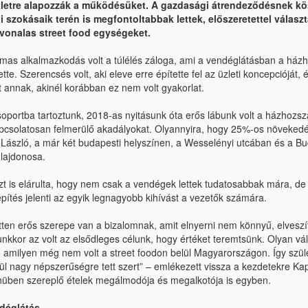
tletre alapozzák a működésüket. A gazdasági átrendeződésnek k
szokásaik terén is megfontoltabbak lettek, előszeretettel választ
nvonalas street food egységeket.
lmas alkalmazkodás volt a túlélés záloga, ami a vendéglátásban a házh
tette. Szerencsés volt, aki eleve erre építette fel az üzleti koncepcióját,
t annak, akinél korábban ez nem volt gyakorlat.
oportba tartoztunk, 2018-as nyitásunk óta erős lábunk volt a házhozszál
pcsolatosan felmerülő akadályokat. Olyannyira, hogy 25%-os növekedés
László, a már két budapesti helyszínen, a Wesselényi utcában és a Bu
lajdonosa.
t is elárulta, hogy nem csak a vendégek lettek tudatosabbak mára, de
pítés jelenti az egyik legnagyobb kihívást a vezetők számára.
tten erős szerepe van a bizalomnak, amit elnyerni nem könnyű, elveszít
nkkor az volt az elsődleges célunk, hogy értéket teremtsünk. Olyan vál
i, amilyen még nem volt a street foodon belül Magyarországon. Így szül
lül nagy népszerűségre tett szert” – emlékezett vissza a kezdetekre Ka
nüben szereplő ételek megálmodója és megalkotója is egyben.
déglátás