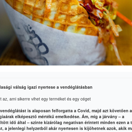
zdasági válság igazi nyertese a vendéglátásban
et az, ami sikerre vihet egy terméket és egy céget
vendéglátást is alaposan felforgatta a Covid, majd azt követően a
rgiaárak elképesztő mértékű emelkedése. Ám, míg a járvány – a
ött idő által – szinte kizárólag negatívan érintett minden ezen a 
, a jelenlegi helyzetből akár nyertesen is kijöhetnek azok, akik 