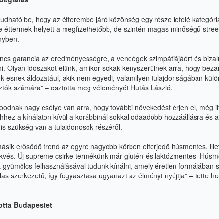
dható be, hogy az étterembe járó közönség egy része lefelé kategóriát
te éttermek helyett a megfizethetőbb, de szintén magas minőségű stree
nyben.
ncs garancia az eredményességre, a vendégek szimpátiájáért és bizal
. Olyan időszakot élünk, amikor sokak kényszerülnek arra, hogy bezár
ok esnek áldozatául, akik nem egyedi, valamilyen tulajdonságában külö
ztók számára” – osztotta meg véleményét Hutás László.
foodnak nagy esélye van arra, hogy további növekedést érjen el, még i
ehhez a kínálaton kívül a korábbinál sokkal odaadóbb hozzáállásra és a
is szükség van a tulajdonosok részéről.
 másik erősödő trend az egyre nagyobb körben elterjedő húsmentes, ill
ekvés. Új supreme csirke termékünk már glutén-és laktózmentes. Húsm
uit gyümölcs felhasználásával tudunk kínálni, amely éretlen formájában
as szerkezetű, így fogyasztása ugyanazt az élményt nyújtja” – tette h
otta Budapestet