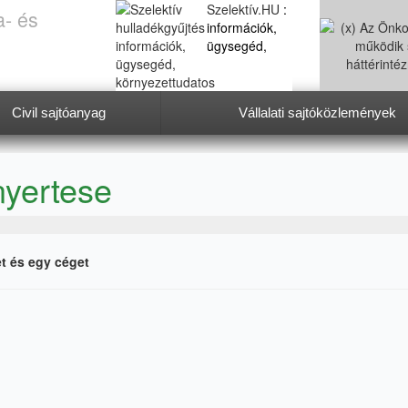
Szelektív.HU
:
a- és
információk,
ügysegéd,
Civil sajtóanyag
Vállalati sajtóközlemények
környezettudatos életmód
nyertese
et és egy céget