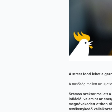
A street food lehet a ga
A minőség mellett az új ötl
Számos szektor mellett a 
infláció, valamint az ene
megnövekedett otthon tölt
tevékenykedő vállalkozást