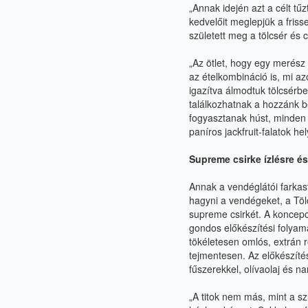
„Annak idején azt a célt tű
kedvelőit meglepjük a friss
született meg a tölcsér és 
„Az ötlet, hogy egy merész
az ételkombináció is, mi az
igazítva álmodtuk tölcsérbe
találkozhatnak a hozzánk b
fogyasztanak húst, minden t
paníros jackfruit-falatok hely
Supreme csirke ízlésre é
Annak a vendéglátói farkas
hagyni a vendégeket, a Töl
supreme csirkét. A koncepc
gondos előkészítési folyama
tökéletesen omlós, extrán r
tejmentesen. Az előkészíté
fűszerekkel, olívaolaj és n
„A titok nem más, mint a s