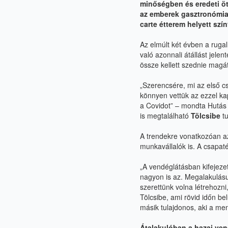
minőségben és eredeti ö
az emberek gasztronómiai 
carte étterem helyett szí
Az elmúlt két évben a ruga
való azonnali átállást jelen
össze kellett szednie magá
„Szerencsére, mi az első cs
könnyen vettük az ezzel ka
a Covidot” – mondta Hutás 
is megtalálható
Tölcsibe
tu
A trendekre vonatkozóan az
munkavállalók is. A csapaté
„A vendéglátásban kifejeze
nagyon is az. Megalakulásu
szerettünk volna létrehozn
Tölcsibe, ami rövid időn be
másik tulajdonos, aki a me
Átalakulóban a hazai ven