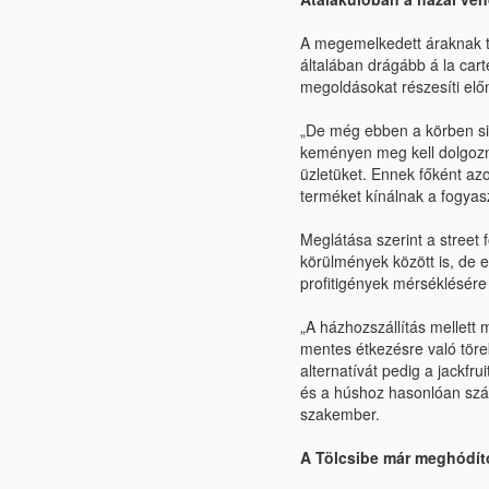
A megemelkedett áraknak tu
általában drágább á la car
megoldásokat részesíti elő
„De még ebben a körben si
keményen meg kell dolgozni
üzletüket. Ennek főként az
terméket kínálnak a fogyas
Meglátása szerint a street 
körülmények között is, de 
profitigények mérséklésére 
„A házhozszállítás mellett
mentes étkezésre való tör
alternatívát pedig a jackfr
és a húshoz hasonlóan szál
szakember.
A Tölcsibe már meghódít