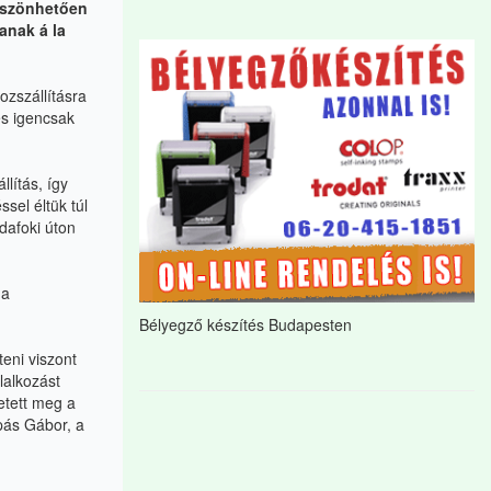
öszönhetően
anak á la
ozszállításra
 és igencsak
lítás, így
sel éltük túl
dafoki úton
 a
Bélyegző készítés Budapesten
eni viszont
lalkozást
etett meg a
pás Gábor, a