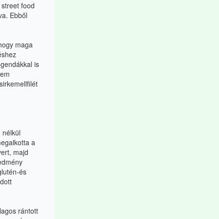
 street food
va. Ebből
 ahogy maga
léshez
egendákkal is
nem
irkemellfilét
 nélkül
megalkotta a
ert, majd
eredmény
glutén-és
dott
agos rántott