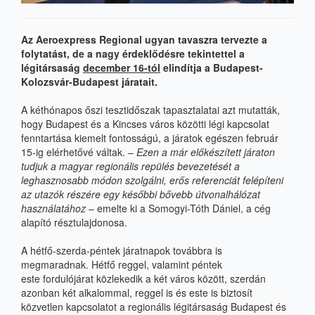
Az
Aeroexpress Regional
ugyan tavaszra tervezte a
folytatást, de a nagy érdeklődésre tekintettel a
légitársaság
december 16-tól
elindítja a Budapest-
Kolozsvár-Budapest járatait.
A kéthónapos őszi tesztidőszak tapasztalatai azt mutatták,
hogy Budapest és a Kincses város közötti légi kapcsolat
fenntartása kiemelt fontosságú, a járatok egészen február
15-ig elérhetővé váltak. –
Ezen a már előkészített járaton
tudjuk a magyar regionális repülés bevezetését a
leghasznosabb módon szolgálni, erős referenciát felépíteni
az utazók részére egy későbbi bővebb útvonalhálózat
használatához
– emelte ki a Somogyi-Tóth Dániel, a cég
alapító résztulajdonosa.
A hétfő-szerda-péntek járatnapok továbbra is
megmara
dnak.
Hétfő reggel
, valamint
péntek
este
fordulójárat közlekedik a két város között, szerdán
azonban két alkalommal, reggel is és este is biztosít
közvetlen kapcsolatot a regionális légitársaság Budapest és