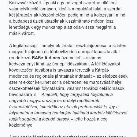
Kolozsvár között. Így aki egy hétvégét szeretne eltölteni
valamelyik célállomáson, ideális megoldást talál, a szerdai
két járatpárnak köszönhetően pedig mind a kolozsvári, mind
a budapesti üzleti utazóknak kiszámítható módon lesz
lehetőségük egy munkanap alatt oda-vissza megjárni a
másik várost.
A légitársaság – amelynek járatait résztulajdonosa, a szintén
magyar tulajdonú és többévtizedes európai tapasztalattal
rendelkező
BASe Airlines
üzemelteti – számos
kedvezményt kínál az ünnepi időszakban. A téli időszakot
következően továbbra is tavaszra tervezik a Kárpát-
medencei és regionális járatainak indítását – az elképzelések
szerint ekkor kerülhet sor a debreceni és marosvásárhelyi
összeköttetések folytatására, valamint további célállomások
bevonására is. -
Amellett, hogy tárgyalást folytatunk a
nagyobb magyarországi és erdélyi repülőterek
üzemeltetőivel, felmérjük az utazók preferenciáit is, így a
folyamatot a társaság honlapján található kérdőív kitöltésével
tudják segíteni a leendő utasok
– tette hozzá a cég
közleménye.
A regionális légitársaságok meghatározó szerepet játszanak